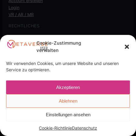
Account erstellen
Login
VR / AR / MR
RECHTLICHES
Kontakt
Cookie-Zustimmung
Impressum
verwalten
Datenschutz
Cookie-Richtlinie
Wir verwenden Cookies, um unsere Website und unseren
Service zu optimieren.
Transparenz-Hinweis: Diese Seite kann
Affiliate-/Partnerlinks enthalten. Wenn du darüber kaufst,
kann eine Provision anfallen, für dich ohne Mehrkosten.
Akzeptieren
Ablehnen
English
Deutsch
(
German
)
Einstellungen ansehen
Cookie-Richtlinie
Datenschutz