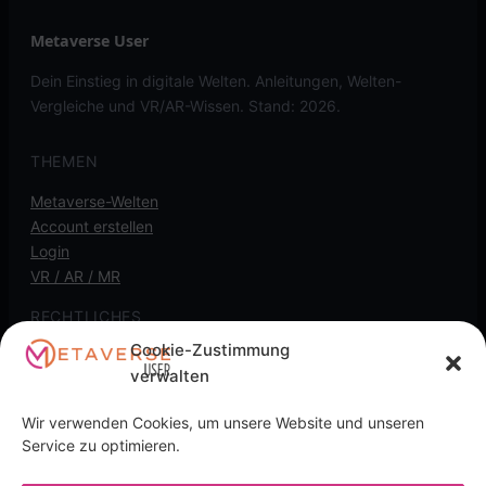
Metaverse User
Dein Einstieg in digitale Welten. Anleitungen, Welten-
Vergleiche und VR/AR-Wissen. Stand: 2026.
THEMEN
Metaverse-Welten
Account erstellen
Login
VR / AR / MR
RECHTLICHES
Cookie-Zustimmung
Kontakt
verwalten
Impressum
Datenschutz
Wir verwenden Cookies, um unsere Website und unseren
Cookie-Richtlinie
Service zu optimieren.
Transparenz-Hinweis: Diese Seite kann