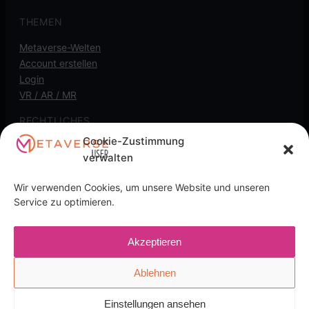
THEMEN
Metaverse-Welten
Account erstellen
Login
VR / AR / MR
RECHTLICHES
Cookie-Zustimmung
Kontakt
verwalten
Impressum
Datenschutz
Wir verwenden Cookies, um unsere Website und unseren
Cookie-Richtlinie
Service zu optimieren.
Transparenz-Hinweis: Diese Seite kann
Akzeptieren
Affiliate-/Partnerlinks enthalten. Wenn du darüber kaufst,
kann eine Provision anfallen, für dich ohne Mehrkosten.
Ablehnen
Einstellungen ansehen