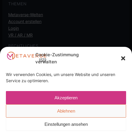
THEMEN
Metaverse-Welten
Account erstellen
Login
VR / AR / MR
RECHTLICHES
Cookie-Zustimmung
Kontakt
verwalten
Impressum
Datenschutz
Wir verwenden Cookies, um unsere Website und unseren
Cookie-Richtlinie
Service zu optimieren.
Transparenz-Hinweis: Diese Seite kann
Akzeptieren
Affiliate-/Partnerlinks enthalten. Wenn du darüber kaufst,
kann eine Provision anfallen, für dich ohne Mehrkosten.
Ablehnen
Einstellungen ansehen
English
(
Englisch
)
Deutsch