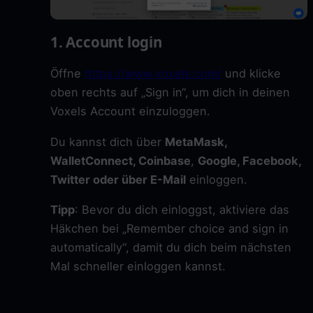
1. Account login
Öffne
https://www.voxels.com/
und klicke
oben rechts auf „Sign in“, um dich in deinen
Voxels Account einzuloggen.
Du kannst dich über
MetaMask,
WalletConnect, Coinbase
,
Google, Facebook,
Twitter oder über E-Mail
einloggen.
Tipp
: Bevor du dich einloggst, aktiviere das
Häkchen bei „Remember choice and sign in
automatically“, damit du dich beim nächsten
Mal schneller einloggen kannst.