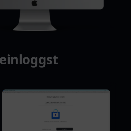
 einloggst