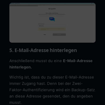
5. E-Mail-Adresse hinterlegen
Anschließend musst du eine
E-Mail-Adresse
hinterlegen.
Wichtig ist, dass du zu dieser E-Mail-Adresse
immer Zugang hast. Denn bei der Zwei-
Faktor-Authentifizierung wird ein Backup-Satz
an diese Adresse gesendet, den du angeben
musst.