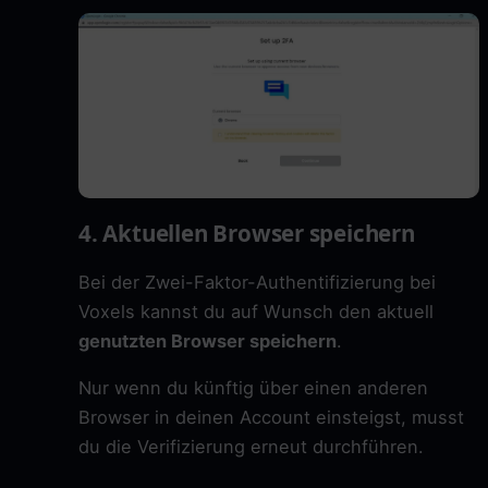
4. Aktuellen Browser speichern
Bei der Zwei-Faktor-Authentifizierung bei
Voxels kannst du auf Wunsch den aktuell
genutzten Browser speichern
.
Nur wenn du künftig über einen anderen
Browser in deinen Account einsteigst, musst
du die Verifizierung erneut durchführen.