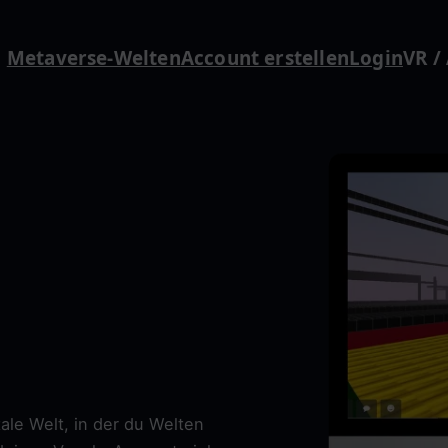
Metaverse-Welten
Account erstellen
Login
VR /
tale Welt, in der du Welten