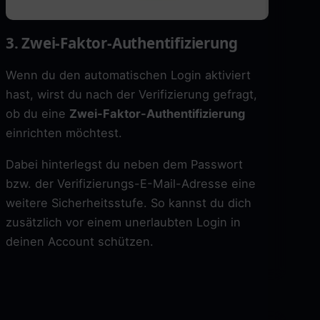
3. Zwei-Faktor-Authentifizierung
Wenn du den automatischen Login aktiviert
hast, wirst du nach der Verifizierung gefragt,
ob du eine
Zwei-Faktor-Authentifizierung
einrichten möchtest.
Dabei hinterlegst du neben dem Passwort
bzw. der Verifizierungs-E-Mail-Adresse eine
weitere Sicherheitsstufe. So kannst du dich
zusätzlich vor einem unerlaubten Login in
deinen Account schützen.