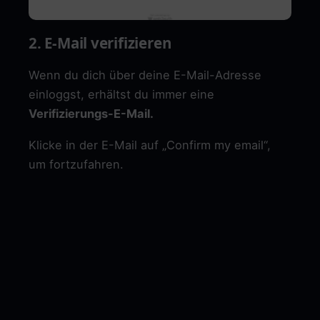
2. E-Mail verifizieren
Wenn du dich über deine E-Mail-Adresse
einloggst, erhältst du immer eine
Verifizierungs-E-Mail.
Klicke in der E-Mail auf „Confirm my email“,
um fortzufahren.