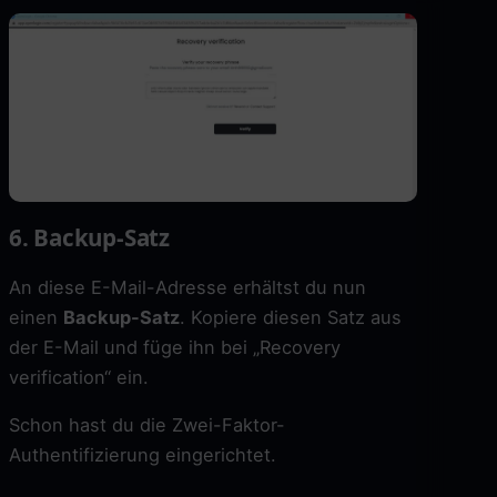
6. Backup-Satz
An diese E-Mail-Adresse erhältst du nun
einen
Backup-Satz
. Kopiere diesen Satz aus
der E-Mail und füge ihn bei „Recovery
verification“ ein.
Schon hast du die Zwei-Faktor-
Authentifizierung eingerichtet.