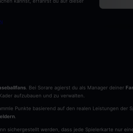
chen kannst, erfährst du auf dieser
N
aseballfans
. Bei Sorare agierst du als Manager deiner
Fa
n Kader aufzubauen und zu verwalten.
sammle Punkte basierend auf den realen Leistungen der S
eldern
.
nn sichergestellt werden, dass jede Spielerkarte nur ein