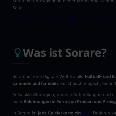
Sorare ist und was du in dieser Metaverse-Welt ma
Seite.
LOS GEHT´S
ACCOUNT LOGIN
ACCOUNT ERSTELLE
Was ist Sorare?
Sorare ist eine digitale Welt für alle
Fußball- und B
sammeln und handeln
. Es ist auch möglich, eine
Entwickle Strategien, erstelle Aufstellungen und 
auch
Belohnungen in Form von Preisen und Preisg
In Sorare ist
jede Spielerkarte ein
NFT
. Dadurch ka