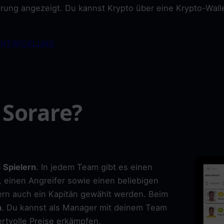
ung angezeigt. Du kannst Krypto über eine Krypto-Wallet
ENTWICKLUNG
 Sorare?
 Spielern
. In jedem Team gibt es einen
r, einen Angreifer sowie einen beliebigen
ern auch ein Kapitän gewählt werden. Beim
n
. Du kannst als Manager mit deinem Team
tvolle Preise erkämpfen.