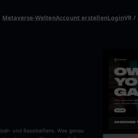
Metaverse-Welten
Account erstellen
Login
VR /
ußball- und Baseballfans. Was genau