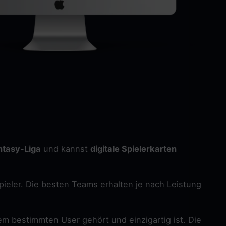
ntasy-Liga
und kannst
digitale Spielerkarten
pieler. Die besten Teams erhalten je nach Leistung
em bestimmten User gehört und einzigartig ist. Die