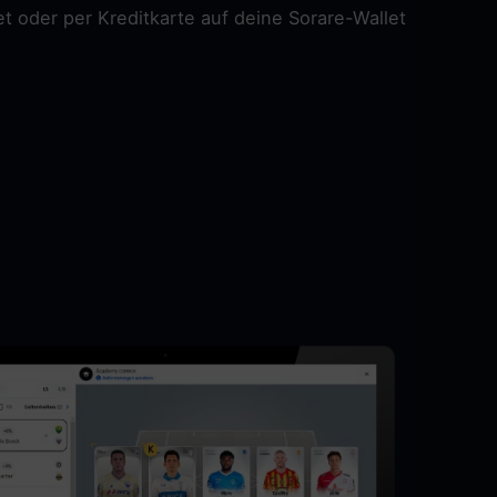
 oder per Kreditkarte auf deine Sorare-Wallet