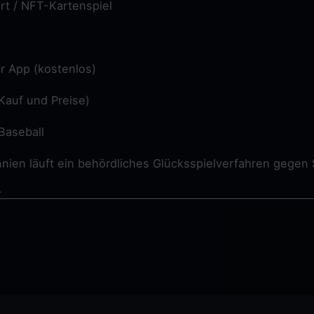
rt / NFT-Kartenspiel
r App (kostenlos)
Kauf und Preise)
Baseball
nnien läuft ein behördliches Glücksspielverfahren gegen
.