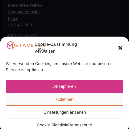
Metaverse-Welten
Account erstellen
Login
VR / AR / MR
RECHTLICHES
Cookie-Zustimmung
Kontakt
verwalten
Impressum
Datenschutz
Wir verwenden Cookies, um unsere Website und unseren
Cookie-Richtlinie
Service zu optimieren.
Transparenz-Hinweis: Diese Seite kann
Akzeptieren
Affiliate-/Partnerlinks enthalten. Wenn du darüber kaufst,
kann eine Provision anfallen, für dich ohne Mehrkosten.
Ablehnen
Einstellungen ansehen
English
(
Englisch
)
Deutsch
Cookie-Richtlinie
Datenschutz