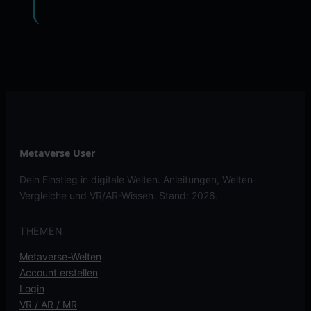
Metaverse User
Dein Einstieg in digitale Welten. Anleitungen, Welten-
Vergleiche und VR/AR-Wissen. Stand: 2026.
THEMEN
Metaverse-Welten
Account erstellen
Login
VR / AR / MR