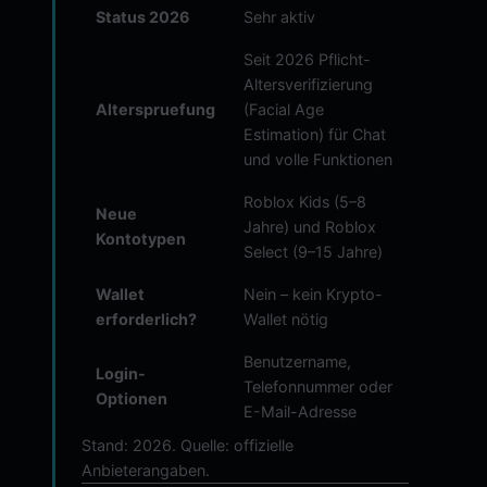
Status 2026
Sehr aktiv
Seit 2026 Pflicht-
Altersverifizierung
Alterspruefung
(Facial Age
Estimation) für Chat
und volle Funktionen
Roblox Kids (5–8
Neue
Jahre) und Roblox
Kontotypen
Select (9–15 Jahre)
Wallet
Nein – kein Krypto-
erforderlich?
Wallet nötig
Benutzername,
Login-
Telefonnummer oder
Optionen
E-Mail-Adresse
Stand: 2026. Quelle: offizielle
Anbieterangaben.