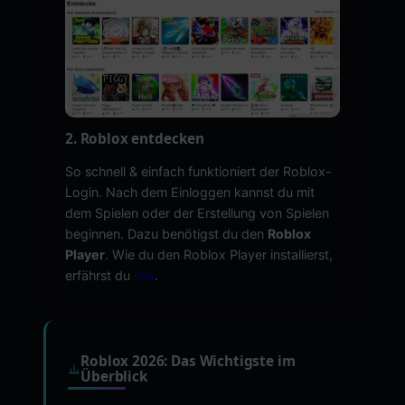
2. Roblox entdecken
So schnell & einfach funktioniert der Roblox-
Login. Nach dem Einloggen kannst du mit
dem Spielen oder der Erstellung von Spielen
beginnen. Dazu benötigst du den
Roblox
Player
. Wie du den Roblox Player installierst,
erfährst du
hier
.
Roblox 2026: Das Wichtigste im
Überblick