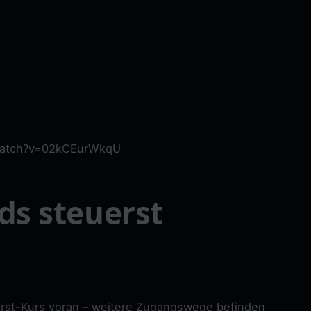
watch?v=02kCEurWkqU
ds steuerst
first-Kurs voran – weitere Zugangswege befinden