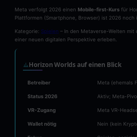
Meta verfolgt 2026 einen
Mobile-first-Kurs
für Ho
Plattformen (Smartphone, Browser) ist 2026 noch
Kategorie:
Spielen
– In den Metaverse-Welten mit 
einer neuen digitalen Perspektive erleben.
Horizon Worlds auf einen Blick
Betreiber
Meta (ehemals 
Status 2026
Aktiv; Meta-Pivo
VR-Zugang
Meta VR-Headset
Wallet nötig
Nein (kein Krypt