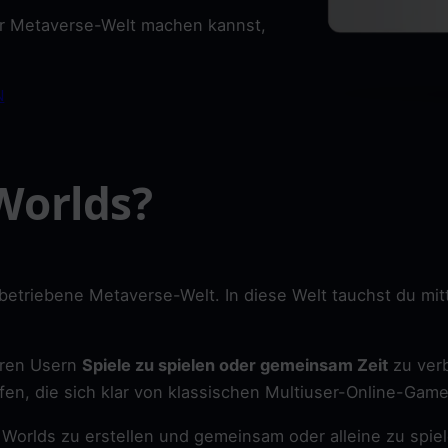
er Metaverse-Welt machen kannst,
N
Worlds?
betriebene Metaverse-Welt. In diese Welt tauchst du mit
deren Usern
Spiele zu spielen oder gemeinsam Zeit
zu verb
fen, die sich klar von klassischen Multiuser-Online-Ga
 Worlds zu erstellen und gemeinsam oder alleine zu spiel