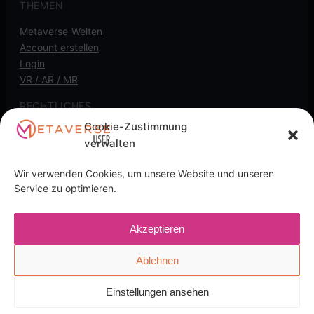
THEMEN
Metaverse-Welten
Account erstellen
Login
VR / AR / MR
RECHTLICHES
Cookie-Zustimmung
Kontakt
verwalten
Impressum
Datenschutz
Wir verwenden Cookies, um unsere Website und unseren
Cookie-Richtlinie
Service zu optimieren.
Transparenz-Hinweis: Diese Seite kann
Akzeptieren
Affiliate-/Partnerlinks enthalten. Wenn du darüber kaufst,
kann eine Provision anfallen, für dich ohne Mehrkosten.
Ablehnen
Einstellungen ansehen
English
(
Englisch
)
Deutsch