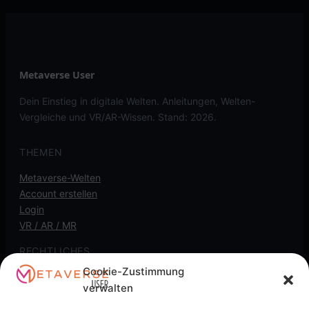
Metaverse User
Dein Einstieg in digitale Welten. Anleitungen, Welten-
Vergleiche und VR/AR-Wissen. Stand: 2026.
THEMEN
Metaverse-Welten
Account erstellen
Login
VR / AR / MR
RECHTLICHES
Cookie-Zustimmung
Kontakt
verwalten
Impressum
Datenschutz