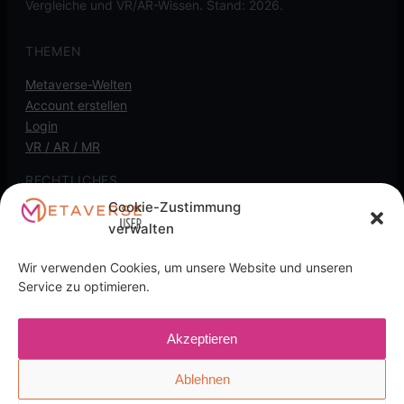
Vergleiche und VR/AR-Wissen. Stand: 2026.
THEMEN
Metaverse-Welten
Account erstellen
Login
VR / AR / MR
RECHTLICHES
Cookie-Zustimmung
Kontakt
verwalten
Impressum
Datenschutz
Wir verwenden Cookies, um unsere Website und unseren
Cookie-Richtlinie
Service zu optimieren.
Transparenz-Hinweis: Diese Seite kann
Akzeptieren
Affiliate-/Partnerlinks enthalten. Wenn du darüber kaufst,
kann eine Provision anfallen, für dich ohne Mehrkosten.
Ablehnen