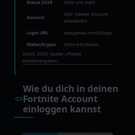
Status 2026
Aktiv und stabil
Epic-Games-Account
Account
erforderlich
Login-URL
epicgames.com/id/login
Wallet/Krypto
Nicht erforderlich
Stand: 2026. Quelle: offizielle
Anbieterangaben.
Wie du dich in deinen
Fortnite Account
einloggen kannst