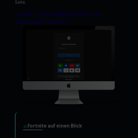
Seite.
LOS GEHT´S
ACCOUNT ERSTELLEN
MEHR ÜBER FORTNITE
Fortnite auf einen Blick