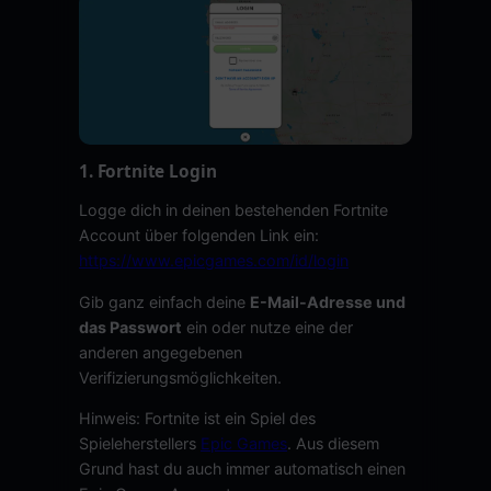
1. Fortnite Login
Logge dich in deinen bestehenden Fortnite
Account über folgenden Link ein:
https://www.epicgames.com/id/login
Gib ganz einfach deine
E-Mail-Adresse und
das Passwort
ein oder nutze eine der
anderen angegebenen
Verifizierungsmöglichkeiten.
Hinweis: Fortnite ist ein Spiel des
Spieleherstellers
Epic Games
. Aus diesem
Grund hast du auch immer automatisch einen