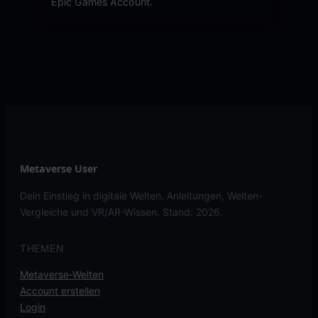
Epic Games Account.
Metaverse User
Dein Einstieg in digitale Welten. Anleitungen, Welten-
Vergleiche und VR/AR-Wissen. Stand: 2026.
THEMEN
Metaverse-Welten
Account erstellen
Login